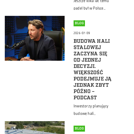
Jeszcze kilka lat temu
padel był w Polsce
sportową ciekawostką.
Dziś hala do padla coraz
BLOG
częściej pojawia się w
2026-07-09
planach inwestorów,
BUDOWA HALI
samorządów i
STALOWEJ
operatorów obiektów
ZACZYNA SIĘ
OD JEDNEJ
sportowych. To efekt
DECYZJI.
dynamicznego rozwoju
WIĘKSZOŚĆ
dyscypliny na całym
PODEJMUJE JĄ
świecie. Według danych
JEDNAK ZBYT
Międzynarodowej
PÓŹNO –
PODCAST
Federacji Padla (FIP) w
ponad 130 krajach gra
Inwestorzy planujący
już około 30 milionów
budowę hali
osób, a na świecie
magazynowej,
funkcjonuje ponad […]
produkcyjnej czy
BLOG