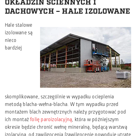
OKŁADZIN ŚCIENNYCH I
DACHOWYCH – HALE IZOLOWANE
Hale stalowe
izolowane są
nieco
bardziej
skomplikowane, szczególnie w wypadku ocieplenia
metodą blacha-wełna-blacha. W tym wypadku przed
montażem blach zewnętrznych należy przygotować pod
ich montaż
folię paroizolacyjną
, która w późniejszym
okresie będzie chronić wełnę mineralną, będącą warstwą
izolacyjną, od zawilgocenia (zawilgocenie powoduje utratę