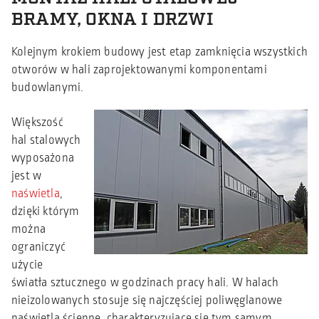
BRAMY, OKNA I DRZWI
Kolejnym krokiem budowy jest etap zamknięcia wszystkich
otworów w hali zaprojektowanymi komponentami
budowlanymi.
Większość
hal stalowych
wyposażona
jest w
naświetla
,
dzięki którym
można
ograniczyć
użycie
światła sztucznego w godzinach pracy hali. W halach
nieizolowanych stosuje się najczęściej poliwęglanowe
naświetla ścienne, charakteryzujące się tym samym