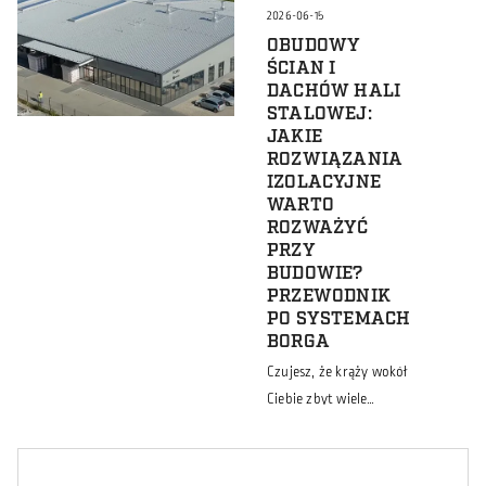
rolniczej bardzo często
2026-06-15
skupiają się na
OBUDOWY
parametrach obiektu.
ŚCIAN I
Analizują powierzchnię,
DACHÓW HALI
STALOWEJ:
wysokość, układ
JAKIE
funkcjonalny, materiały
ROZWIĄZANIA
czy cenę. Tymczasem o
IZOLACYJNE
powodzeniu całej
WARTO
inwestycji często
ROZWAŻYĆ
PRZY
decyduje coś znacznie
BUDOWIE?
ważniejszego. Wybór
PRZEWODNIK
partnera, który będzie
PO SYSTEMACH
odpowiedzialny za
BORGA
realizację
Czujesz, że krąży wokół
przedsięwzięcia.
Ciebie zbyt wiele
Dlaczego wybór
niewiadomych, a w
wykonawcy to jedna z
zasięgu wzroku próżno
najważniejszych decyzji
szukać konkretnych