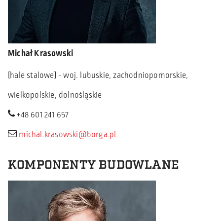
Michał Krasowski
[hale stalowe] - woj. lubuskie, zachodniopomorskie,
wielkopolskie, dolnośląskie
+48 601 241 657
michal.krasowski@borga.pl
KOMPONENTY BUDOWLANE