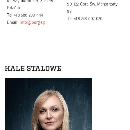
ul. Azymutalna 9, 80-298
99-122 Góra Św. Małgorzaty
Gdańsk,
92,
Tel:
+48 586 299 444
Tel:
+48 243 602 020
Email:
info@borga.pl
HALE STALOWE