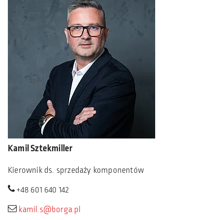
Kamil Sztekmiller
Kierownik ds. sprzedaży komponentów
+48 601 640 142
kamil.s@borga.pl