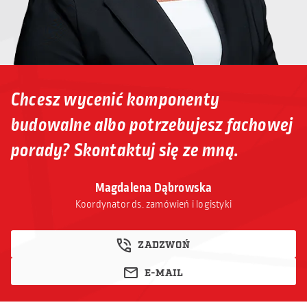
Chcesz wycenić komponenty
budowalne albo potrzebujesz fachowej
porady? Skontaktuj się ze mną.
Magdalena Dąbrowska
Koordynator ds. zamówień i logistyki
ZADZWOŃ
E-MAIL