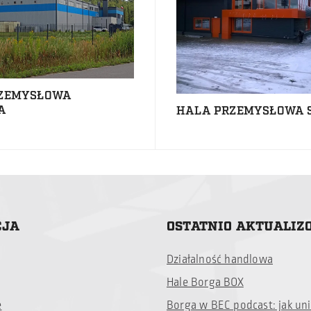
ZEMYSŁOWA
A
HALA PRZEMYSŁOWA 
CJA
OSTATNIO AKTUALI
Działalność handlowa
Hale Borga BOX
e
Borga w BEC podcast: jak un