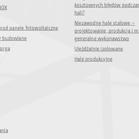
kosztownych błędów podcza
BOX
hali?
Niezawodne hale stalowe –
 pod panele fotowoltaiczne
projektowanie, produkcja i m
 budowlane
generalne wykonawstwo
orga
Ujeżdżalnie izolowane
Hale produkcyjne
ania