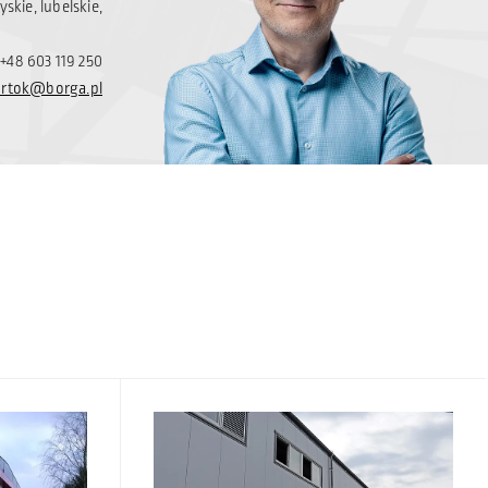
skie, lubelskie,
+48 603 119 250
urtok@borga.pl