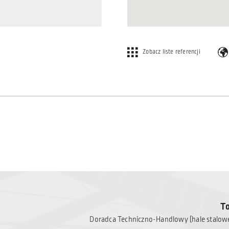
Zobacz liste referencji
T
Doradca Techniczno-Handlowy [hale stalowe] 