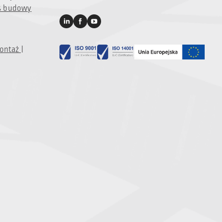
s budowy
ontaż |