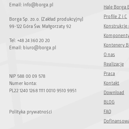
Email:
info@borga.pl
Hale Borga 
Profile Z i C
Borga Sp. zo.o. (Zakład produkcyjny)
Konstrukcje
99-122 Góra Św. Małgorzaty 92
Komponenty
Tel: +48 24 360 20 20
Kontenery B
Email:
biuro@borga.pl
O nas
Realizacje
Praca
NIP 588 00 09 578
Kontakt
Numer konta:
PL22 1240 1268 1111 0010 9510 9951
Download
BLOG
FAQ
Polityka prywatności
Dofinansow