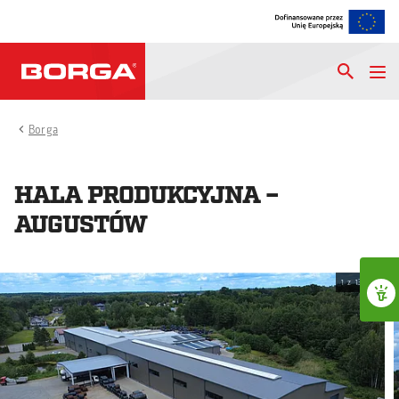
Borga
HALA PRODUKCYJNA –
AUGUSTÓW
1
z
13