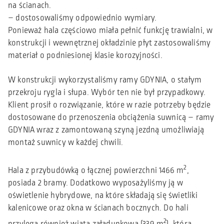
na ścianach.
– dostosowaliśmy odpowiednio wymiary.
Ponieważ hala częściowo miała pełnić funkcję trawialni, w
konstrukcji i wewnętrznej okładzinie płyt zastosowaliśmy
materiał o podniesionej klasie korozyjności.
W konstrukcji wykorzystaliśmy ramy GDYNIA, o stałym
przekroju rygla i słupa. Wybór ten nie był przypadkowy.
Klient prosił o rozwiązanie, które w razie potrzeby będzie
dostosowane do przenoszenia obciążenia suwnicą – ramy
GDYNIA wraz z zamontowaną szyną jezdną umożliwiają
montaż suwnicy w każdej chwili.
2
Hala z przybudówką o łącznej powierzchni 1466 m
,
posiada 2 bramy. Dodatkowo wyposażyliśmy ją w
oświetlenie hybrydowe, na które składają się świetliki
kalenicowe oraz okna w ścianach bocznych. Do hali
2
przylega również wiata załadunkowa (339 m
), która