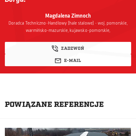
Magdalena Zimnoch
Doradca Techniczno-Handlowy [hale stalowe] - woj. pomorskie,
warmińsko-mazurskie, kujawsko-pomorskie,
ZADZWOŃ
E-MAIL
POWIĄZANE REFERENCJE