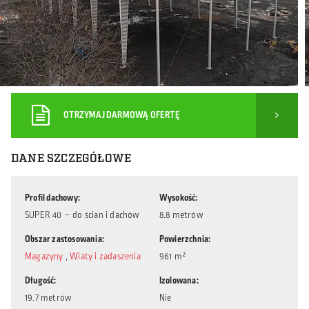
OTRZYMAJ DARMOWĄ OFERTĘ
DANE SZCZEGÓŁOWE
Profil dachowy
Wysokość
SUPER 40 – do ścian i dachów
8.8 metrów
Obszar zastosowania
Powierzchnia
Magazyny
,
Wiaty i zadaszenia
961 m²
Długość
Izolowana
19.7 metrów
Nie