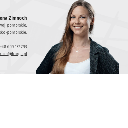
ena Zimnoch
woj. pomorskie,
sko-pomorskie,
+48 609 137 793
noch@borga.pl