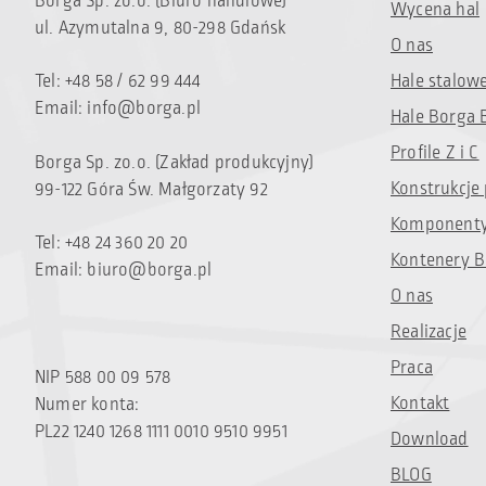
Borga Sp. zo.o. (Biuro handlowe)
Wycena hal
ul. Azymutalna 9, 80-298 Gdańsk
O nas
Tel: +48 58 / 62 99 444
Hale stalow
Email:
info@borga.pl
Hale Borga 
Profile Z i C
Borga Sp. zo.o. (Zakład produkcyjny)
Konstrukcje
99-122 Góra Św. Małgorzaty 92
Komponenty
Tel: +48 24 360 20 20
Kontenery B
Email:
biuro@borga.pl
O nas
Realizacje
Praca
NIP 588 00 09 578
Kontakt
Numer konta:
PL22 1240 1268 1111 0010 9510 9951
Download
BLOG