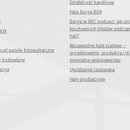
Działalność handlowa
Hale Borga BOX
e
Borga w BEC podcast: jak un
kosztownych błędów podcza
BOX
hali?
Niezawodne hale stalowe –
 pod panele fotowoltaiczne
projektowanie, produkcja i m
 budowlane
generalne wykonawstwo
orga
Ujeżdżalnie izolowane
Hale produkcyjne