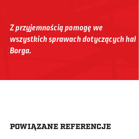
Z przyjemnością pomogę we
wszystkich sprawach dotyczących hal
Borga.
POWIĄZANE REFERENCJE