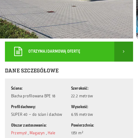
OTRZYMAJ DARMOWĄ OFERTĘ
DANE SZCZEGÓŁOWE
Ściana
Szerokość
Blacha profilowana BPE 18
22.2 metrów
Profil dachowy
Wysokość
SUPER 40 – do ścian i dachów
6.55 metrów
Obszar zastosowania
Powierzchnia
Przemysł
,
Magazyn
,
Hale
1351 m²