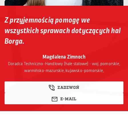
Z przyjemnością pomogę we
wszystkich sprawach dotyczących hal
Borga.
Magdalena Zimnoch
Doradca Techniczno-Handlowy [hale stalowe] - woj. pomorskie,
warmińsko-mazurskie, kujawsko-pomorskie,
ZADZWOŃ
E-MAIL