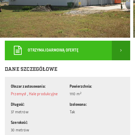
OTRZYMAJ DARMOWĄ OFERTĘ
DANE SZCZEGÓŁOWE
Obszar zastosowania
Powierzchnia
Przemysł
,
Hale produkcyjne
1110 m²
Długość
Izolowana
37 metrów
Tak
Szerokość
30 metrów