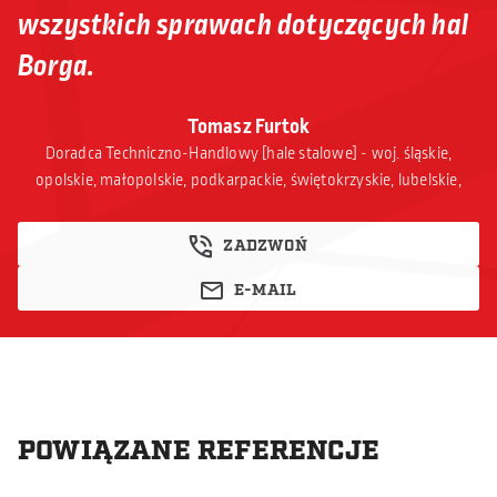
wszystkich sprawach dotyczących hal
Borga.
Tomasz Furtok
Doradca Techniczno-Handlowy [hale stalowe] - woj. śląskie,
opolskie, małopolskie, podkarpackie, świętokrzyskie, lubelskie,
ZADZWOŃ
E-MAIL
POWIĄZANE REFERENCJE