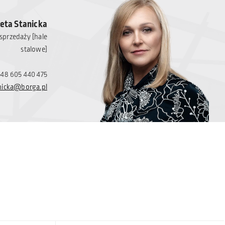
eta Stanicka
sprzedaży [hale
stalowe]
+48 605 440 475
nicka@borga.pl