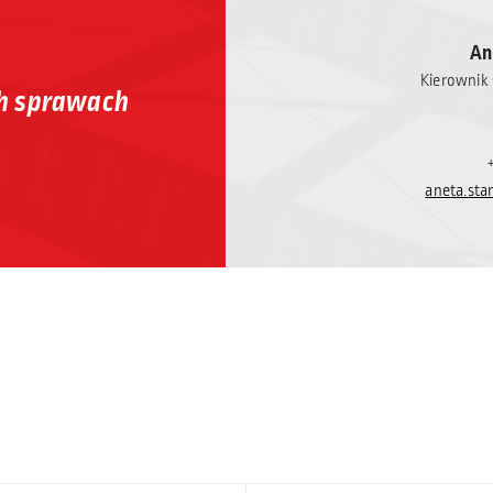
An
Kierownik 
h sprawach
aneta.sta