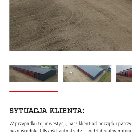
SYTUACJA KLIENTA:
W przypadku tej inwestycji, nasz klient od początku patrz
bezpośredniej bliskości autostrady – widział realny poten