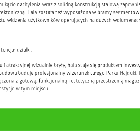
 kącie nachylenia wraz z solidną konstrukcją stalową zapewnia
itektoniczną. Hala została też wyposażona w bramy segmentow
nktu widzenia użytkowników operujących na dużych wolumenac
encjał działki.
u i atrakcyjnej wizualnie bryły, hala staje się produktem inwe
abudową buduje profesjonalny wizerunek całego Parku Hajduki. 
ołączona z gotową, funkcjonalną i estetyczną przestrzenią mag
estycje w tym miejscu.