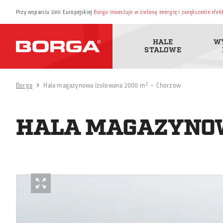
Przy wsparciu Unii Europejskiej
Borga inwestuje w zieloną energię i zwiększenie efe
HALE
W
STALOWE
Borga
Hala magazynowa izolowana 2000 m² – Chorzów
HALA MAGAZYNOW