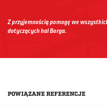
Z przyjemnością pomogę we wszystkic
dotyczących hal Borga.
POWIĄZANE REFERENCJE