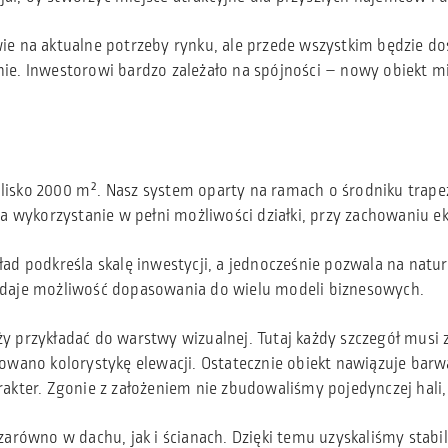
ie na aktualne potrzeby rynku, ale przede wszystkim będzie d
ie. Inwestorowi bardzo zależało na spójności – nowy obiekt mi
isko 2000 m². Nasz system oparty na ramach o środniku trape
na wykorzystanie w pełni możliwości działki, przy zachowaniu 
układ podkreśla skalę inwestycji, a jednocześnie pozwala na nat
ecz daje możliwość dopasowania do wielu modeli biznesowych.
 przykładać do warstwy wizualnej. Tutaj każdy szczegół musi z
wano kolorystykę elewacji. Ostatecznie obiekt nawiązuje barwą
akter. Zgonie z założeniem nie zbudowaliśmy pojedynczej hali, 
arówno w dachu, jak i ścianach. Dzięki temu uzyskaliśmy stabil