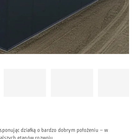
 Dysponując działką o bardzo dobrym położeniu – w
 dalszych etapów rozwoju.