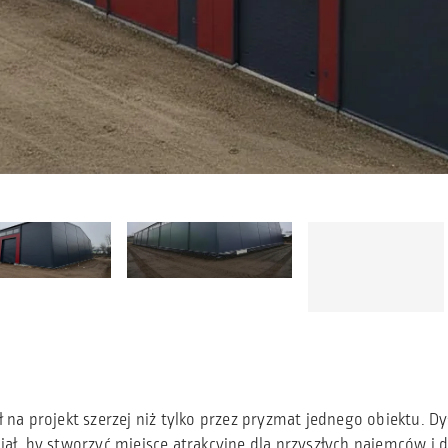
ył na projekt szerzej niż tylko przez pryzmat jednego obiektu.
cjał, by stworzyć miejsce atrakcyjne dla przyszłych najemców i