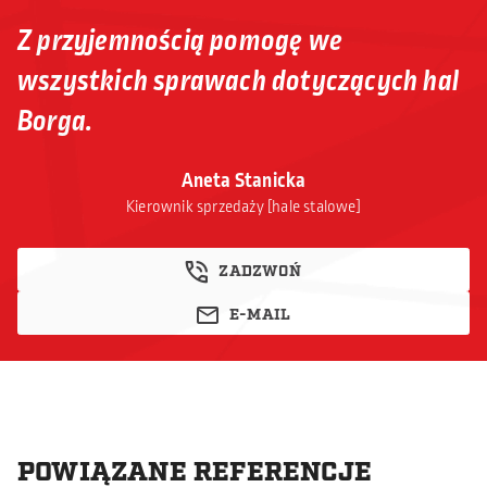
Z przyjemnością pomogę we
wszystkich sprawach dotyczących hal
Borga.
Aneta Stanicka
Kierownik sprzedaży [hale stalowe]
ZADZWOŃ
E-MAIL
POWIĄZANE REFERENCJE