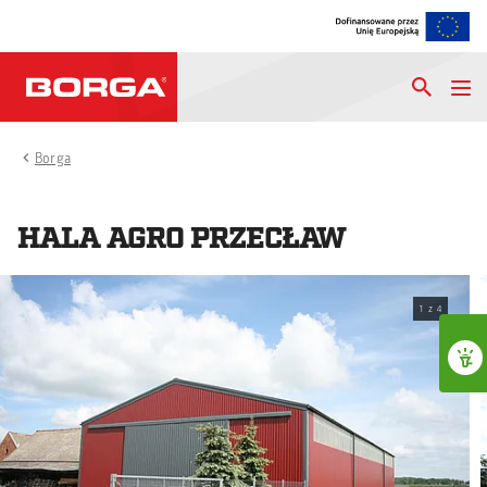
Borga
HALA AGRO PRZECŁAW
1
z
4