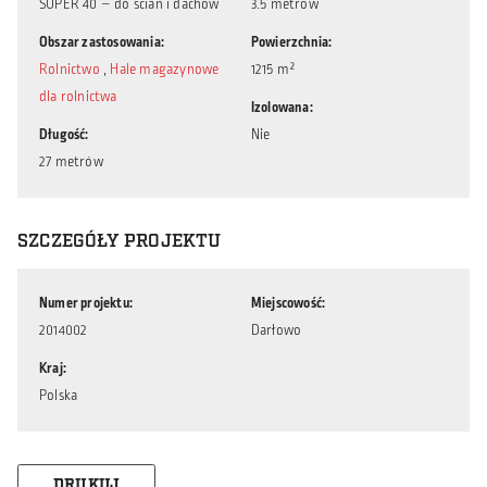
SUPER 40 – do ścian i dachów
3.5 metrów
Obszar zastosowania
Powierzchnia
Rolnictwo
,
Hale magazynowe
1215 m²
dla rolnictwa
Izolowana
Długość
Nie
27 metrów
SZCZEGÓŁY PROJEKTU
Numer projektu
Miejscowość
2014002
Darłowo
Kraj
Polska
DRUKUJ