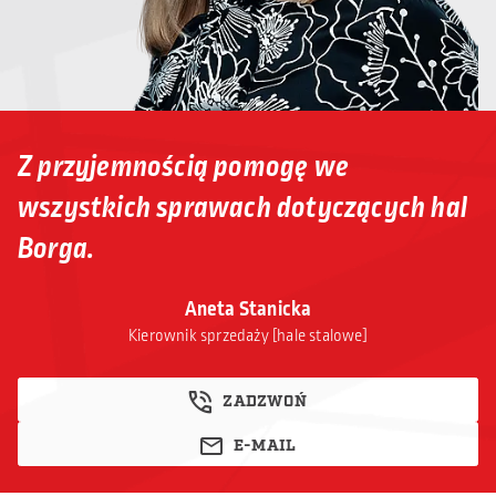
Z przyjemnością pomogę we
wszystkich sprawach dotyczących hal
Borga.
Aneta Stanicka
Kierownik sprzedaży [hale stalowe]
ZADZWOŃ
E-MAIL