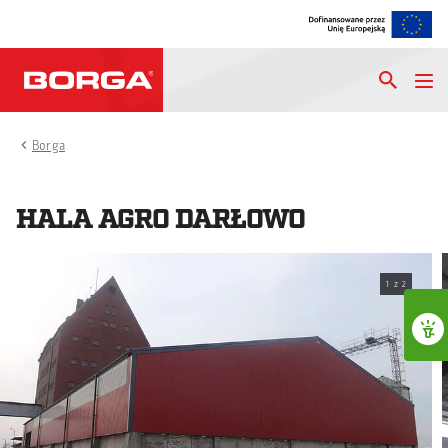
Borga
HALA AGRO DARŁOWO
1
z
2