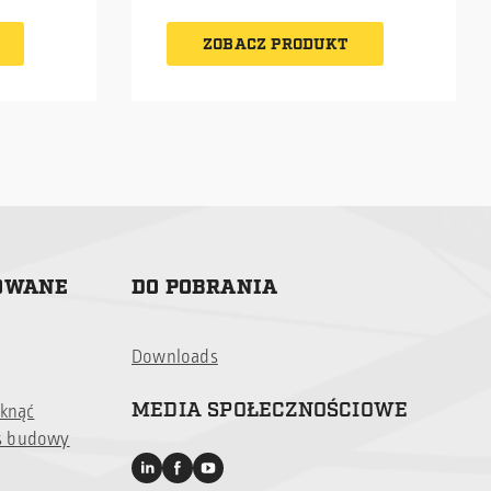
ajdują
kurierem. W zestawie znajdują
dy
eksploatacji. Dwie metody
raz
się niezbędne profile C oraz
kotwienia – wbijanie i
ZOBACZ PRODUKT
śruby montażowe.
betonowanie.
ZOWANE
DO POBRANIA
Downloads
MEDIA SPOŁECZNOŚCIOWE
iknąć
s budowy