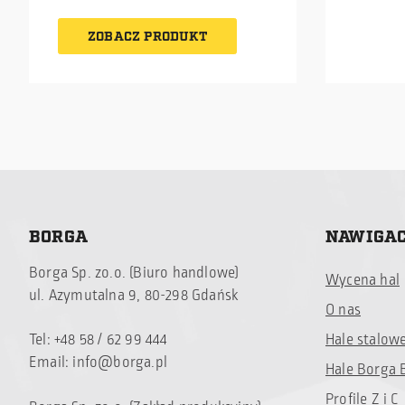
kurierem. W zestawie znajdują
najlepsz
eksploatacji. Dwie metody
się niezbędne profile C oraz
Istniej
kotwienia – wbijanie i
ZOBACZ PRODUKT
śruby montażowe.
osobist
betonowanie.
kuriere
się niez
śruby 
BORGA
NAWIGA
Borga Sp. zo.o. (Biuro handlowe)
Wycena hal
ul. Azymutalna 9, 80-298 Gdańsk
O nas
Tel: +48 58 / 62 99 444
Hale stalow
Email:
info@borga.pl
Hale Borga 
Profile Z i C