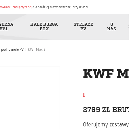
ktywności energetycznej
dla bardziej zrównoważonej przyszłości.
YCENA
HALE BORGA
STELAŻE
O
HAL
BOX
PV
NAS
e pod panele PV
KWF Max 8
chevron_left
KWF M
2769 ZŁ BRU
Oferujemy zestawy