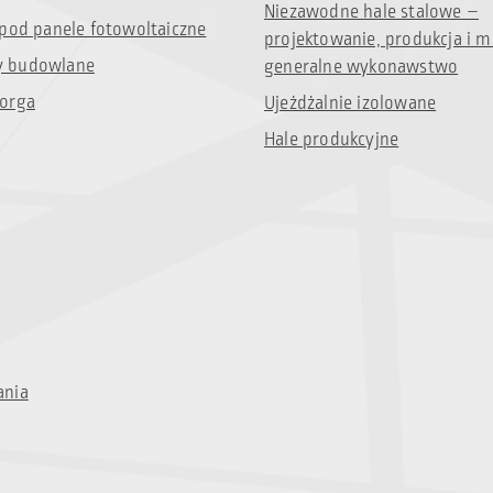
Niezawodne hale stalowe –
 pod panele fotowoltaiczne
projektowanie, produkcja i m
 budowlane
generalne wykonawstwo
orga
Ujeżdżalnie izolowane
Hale produkcyjne
ania