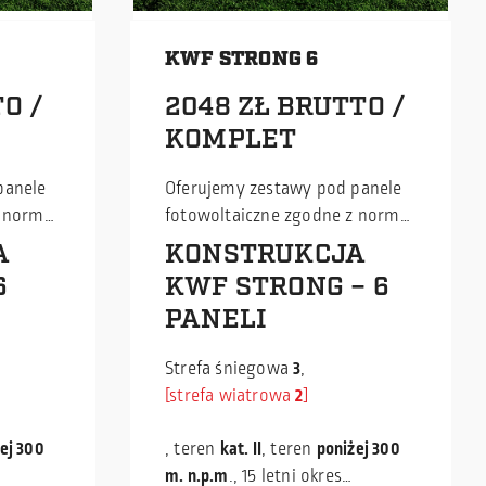
KWF STRONG 6
O /
2048 ZŁ BRUTTO /
KOMPLET
panele
Oferujemy zestawy pod panele
z normą
fotowoltaiczne zgodne z normą
nak CE,
EN 1090-1, posiadające znak CE,
A
KONSTRUKCJA
Jako
w konkurencyjnej cenie. Jako
6
KWF STRONG – 6
giętych
producent profili zimnogiętych
PANELI
(C, Z) jesteśmy w stanie
dostarczać zestawy do
Strefa śniegowa
3
,
 w
samodzielnego montażu w
strefa wiatrowa
2
.
najlepszej cenie na rynku.
oru
Istnieje możliwość odbioru
ej 300
, teren
kat. II
, teren
poniżej 300
osobistego lub wysyłki
m. n.p.m
., 15 letni okres