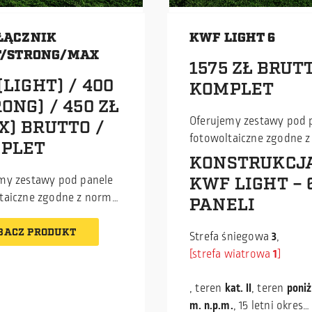
ŁĄCZNIK
KWF LIGHT 6
T/STRONG/MAX
1575 ZŁ BRUTT
(LIGHT) / 400
KOMPLET
ONG) / 450 ZŁ
Oferujemy zestawy pod 
X) BRUTTO /
fotowoltaiczne zgodne 
PLET
EN 1090-1, posiadające z
KONSTRUKCJ
w konkurencyjnej cenie. 
my zestawy pod panele
KWF LIGHT – 
producent profili zimno
taiczne zgodne z normą
PANELI
(C, Z) jesteśmy w stanie
-1, posiadające znak CE,
dostarczać zestawy do
rencyjnej cenie. Jako
BACZ PRODUKT
Strefa śniegowa
3
,
samodzielnego montażu
nt profili zimnogiętych
strefa wiatrowa
1
najlepszej cenie na rynku
esteśmy w stanie
Istnieje możliwość odbi
zać zestawy do
, teren
kat. II
, teren
poniż
osobistego lub wysyłki
ielnego montażu w
m. n.p.m.
, 15 letni okres