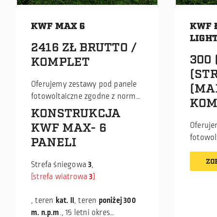
KWF MAX 6
KWF 
LIGH
2416 ZŁ BRUTTO /
300 
KOMPLET
(STR
Oferujemy zestawy pod panele
(MA
fotowoltaiczne zgodne z normą
KOM
EN 1090-1, posiadające znak CE,
KONSTRUKCJA
w konkurencyjnej cenie. Jako
Oferuje
KWF MAX- 6
producent profili zimnogiętych
fotowol
PANELI
(C, Z) jesteśmy w stanie
EN 1090
dostarczać zestawy do
w konku
ZO
Strefa śniegowa
3
,
samodzielnego montażu w
produce
strefa wiatrowa
3
najlepszej cenie na rynku.
(C, Z) j
Istnieje możliwość odbioru
dostarc
, teren
kat. II
, teren
poniżej 300
osobistego lub wysyłki
samodz
m. n.p.m
., 15 letni okres