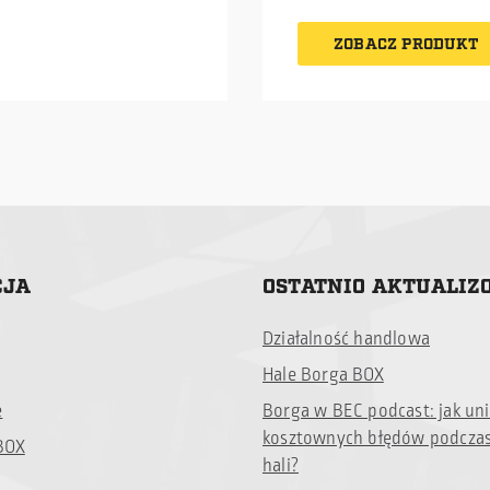
kurierem. W zestawie zn
ej cenie na rynku.
eksploatacji. Dwie meto
się niezbędne profile C o
e możliwość odbioru
kotwienia – wbijanie i
ZOBACZ PRODUKT
śruby montażowe.
ego lub wysyłki
betonowanie.
m. W zestawie znajdują
będne profile C oraz
montażowe.
CJA
OSTATNIO AKTUALI
Działalność handlowa
Hale Borga BOX
e
Borga w BEC podcast: jak un
kosztownych błędów podcza
BOX
hali?