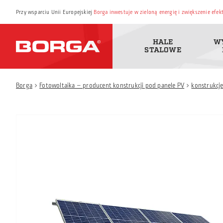
Przy wsparciu Unii Europejskiej
Borga inwestuje w zieloną energię i zwiększenie efe
HALE
W
STALOWE
Borga
Fotowoltaika – producent konstrukcji pod panele PV
konstrukcj
chevron_left
chevron_left