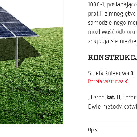
1090-1, posiadając
profili zimnogiętyc
samodzielnego mont
możliwość odbioru 
znajdują się niezb
KONSTRUKCJ
Strefa śniegowa
3
,
strefa wiatrowa
3
, teren
kat. II
, tere
Dwie metody kotwi
Opis