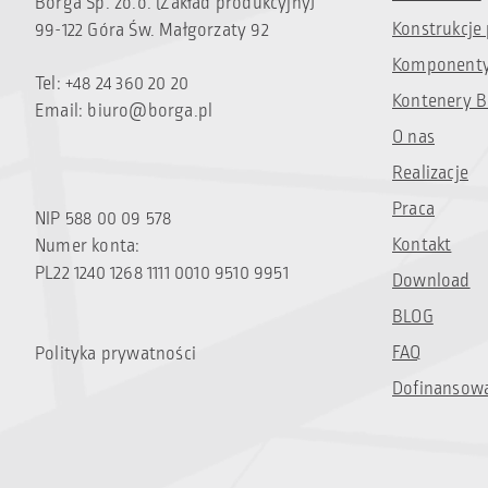
Borga Sp. zo.o. (Zakład produkcyjny)
Konstrukcje
99-122 Góra Św. Małgorzaty 92
Komponenty
Tel: +48 24 360 20 20
Kontenery B
Email:
biuro@borga.pl
O nas
Realizacje
Praca
NIP 588 00 09 578
Kontakt
Numer konta:
PL22 1240 1268 1111 0010 9510 9951
Download
BLOG
FAQ
Polityka prywatności
Dofinansow