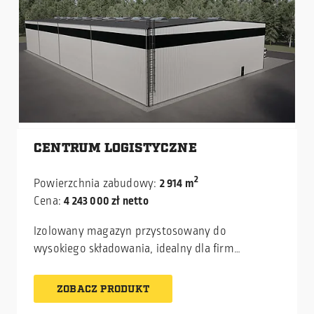
CENTRUM LOGISTYCZNE
2
Powierzchnia zabudowy:
2 914 m
Cena:
4 243 000 zł netto
Izolowany magazyn przystosowany do
wysokiego składowania, idealny dla firm
logistycznych i dystrybucyjnych. Dzięki
kratownicowej konstrukcji hala nie posiada
ZOBACZ PRODUKT
wewnętrznych podpór, co zapewnia pełną