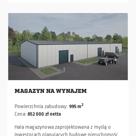
swobodę w ustawieniu regałów. Ściany i dach
izolowane wełną mineralną gwarantują stabilne
warunki przechowywania, a równomiernie
rozmieszczone klapy dymowe doświetlają
wnętrze hali oraz zwiększają bezpieczeństwo
pożarowe i ochronę osób obsługi.
MAGAZYN NA WYNAJEM
2
Powierzchnia zabudowy:
995 m
Cena:
852 000 zł netto
Hala magazynowa zaprojektowana z myślą o
inwestorach planujących budowę nieruchomości