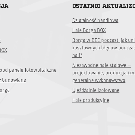
CJA
OSTATNIO AKTUALI
Działalność handlowa
Hale Borga BOX
e
Borga w BEC podcast: jak un
kosztownych błędów podcza
BOX
hali?
Niezawodne hale stalowe –
 pod panele fotowoltaiczne
projektowanie, produkcja i m
 budowlane
generalne wykonawstwo
orga
Ujeżdżalnie izolowane
Hale produkcyjne