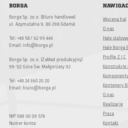
BORGA
NAWIGA
Borga Sp. zo.o. (Biuro handlowe)
Wycena hal
ul. Azymutalna 9, 80-298 Gdańsk
O nas
Tel: +48 58 / 62 99 444
Hale stalow
Email:
info@borga.pl
Hale Borga 
Profile Z i C
Borga Sp. zo.o. (Zakład produkcyjny)
Konstrukcje
99-122 Góra Św. Małgorzaty 92
Komponenty
Tel: +48 24 360 20 20
Kontenery B
Email:
biuro@borga.pl
O nas
Realizacje
Praca
NIP 588 00 09 578
Kontakt
Numer konta: