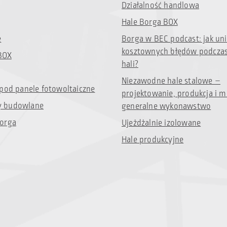
Działalność handlowa
Hale Borga BOX
e
Borga w BEC podcast: jak un
kosztownych błędów podcza
BOX
hali?
Niezawodne hale stalowe –
 pod panele fotowoltaiczne
projektowanie, produkcja i m
 budowlane
generalne wykonawstwo
orga
Ujeżdżalnie izolowane
Hale produkcyjne