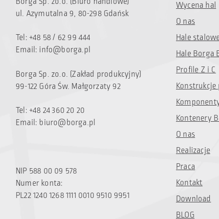
Borga Sp. zo.o. (Biuro handlowe)
Wycena hal
ul. Azymutalna 9, 80-298 Gdańsk
O nas
Tel: +48 58 / 62 99 444
Hale stalow
Email:
info@borga.pl
Hale Borga 
Profile Z i C
Borga Sp. zo.o. (Zakład produkcyjny)
Konstrukcje
99-122 Góra Św. Małgorzaty 92
Komponenty
Tel: +48 24 360 20 20
Kontenery B
Email:
biuro@borga.pl
O nas
Realizacje
Praca
NIP 588 00 09 578
Kontakt
Numer konta:
PL22 1240 1268 1111 0010 9510 9951
Download
BLOG