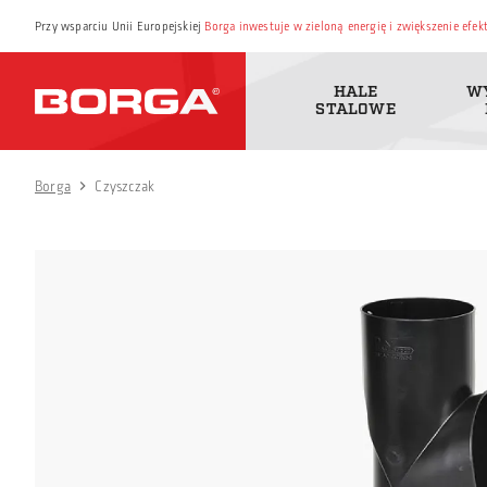
Przy wsparciu Unii Europejskiej
Borga inwestuje w zieloną energię i zwiększenie efe
HALE
W
STALOWE
Borga
Czyszczak