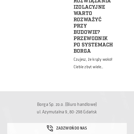
ROZWIĄZANIA
czy cenę. Tymczasem o
IZOLACYJNE
powodzeniu całej
WARTO
inwestycji często
ROZWAŻYĆ
PRZY
decyduje coś znacznie
BUDOWIE?
ważniejszego. Wybór
PRZEWODNIK
partnera, który będzie
PO SYSTEMACH
odpowiedzialny za
BORGA
realizację
Czujesz, że krąży wokół
przedsięwzięcia.
Ciebie zbyt wiele
Dlaczego wybór
niewiadomych, a w
wykonawcy to jedna z
zasięgu wzroku próżno
najważniejszych decyzji
szukać konkretnych
inwestora? To jedno z
odpowiedzi? Wystarczy,
pytań, na […]
Borga Sp. zo.o. (Biuro handlowe)
że zadasz sobie jedno,
ul. Azymutalna 9, 80-298 Gdańsk
konkretne pytanie: jaką
temperaturę chcesz
uzyskać wewnątrz