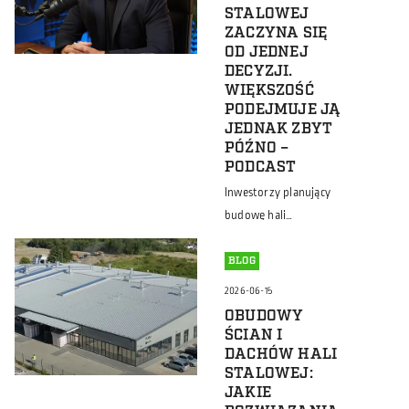
samorządów i
STALOWEJ
operatorów obiektów
ZACZYNA SIĘ
OD JEDNEJ
sportowych. To efekt
DECYZJI.
dynamicznego rozwoju
WIĘKSZOŚĆ
dyscypliny na całym
PODEJMUJE JĄ
świecie. Według danych
JEDNAK ZBYT
Międzynarodowej
PÓŹNO –
PODCAST
Federacji Padla (FIP) w
ponad 130 krajach gra
Inwestorzy planujący
już około 30 milionów
budowę hali
osób, a na świecie
magazynowej,
funkcjonuje ponad […]
produkcyjnej czy
BLOG
rolniczej bardzo często
2026-06-15
skupiają się na
OBUDOWY
parametrach obiektu.
ŚCIAN I
Analizują powierzchnię,
DACHÓW HALI
STALOWEJ:
wysokość, układ
JAKIE
funkcjonalny, materiały