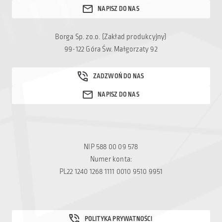
swojej hali? Właściwa
odpowiedź wynika
bezpośrednio z
Borga Sp. zo.o. (Zakład produkcyjny)
przeznaczenia obiektu.
99-122 Góra Św. Małgorzaty 92
Spis treści: Obudowa
dachu hali stalowej —
przegląd rozwiązań
izolacji Dach
nieizolowany z blachy
trapezowej Dach
izolowany z […]
NIP 588 00 09 578
Numer konta:
PL22 1240 1268 1111 0010 9510 9951