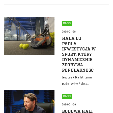
BLOG
2026-07-20
HALA DO
PADLA –
INWESTYCJA W
SPORT, KTÓRY
DYNAMICZNIE
ZDOBYWA
POPULARNOŚĆ
Jeszcze kilka lat temu
padel był w Polsce
sportową ciekawostką.
Dziś hala do padla coraz
BLOG
częściej pojawia się w
2026-07-09
planach inwestorów,
BUDOWA HALI